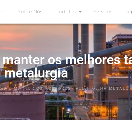
icio
Sobre Nós
Produtos
Serviços
Re
 e manter os melhores t
metalurgia
RAIR E MANTER OS MELHORES TALENTOS NA METALU