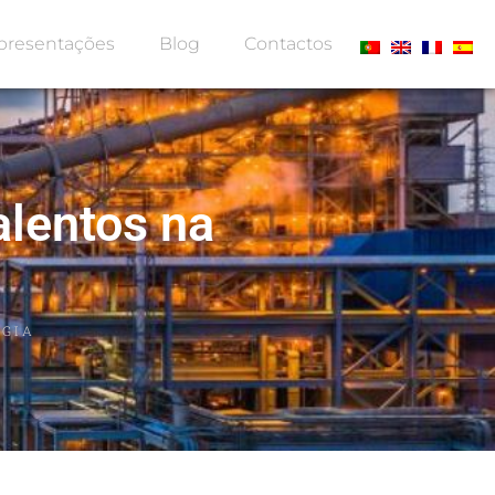
presentações
Blog
Contactos
alentos na
RGIA