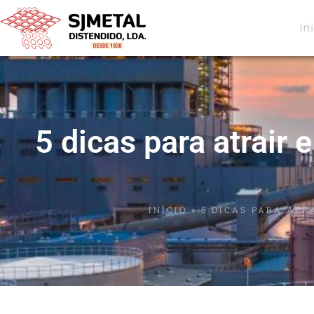
In
5 dicas para atrair
INÍCIO
»
5 DICAS PARA AT