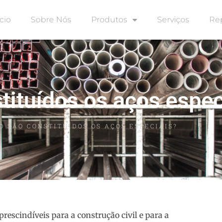
icio
Sobre Nós
Produtos
Serviços
Re
ituídos os aços espec
O SÃO CONSTITUÍDOS OS AÇOS ESPECIAIS?
prescindíveis para a construção civil e para a