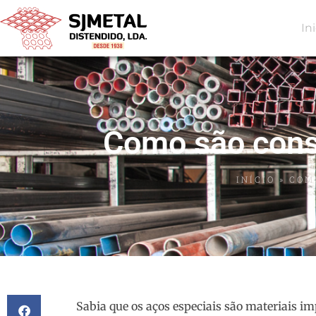
In
Como são const
INÍCIO
»
COM
Sabia que os aços especiais são materiais im