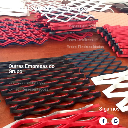
SJ Metal Distendido
Produtos
Sobre Nós
Metal Distendido
Contactos
Chapas Perfuradas
Gradil
Pisos Metálicos
Redes Electrosoldadas
Outras Empresas do
Grupo
Lasindustria - Serviços
Exmet - Representações
Siga-nos