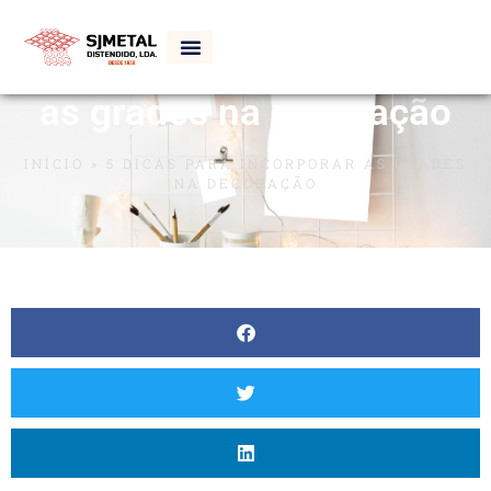
5 dicas para incorporar
as grades na decoração
INÍCIO
»
5 DICAS PARA INCORPORAR AS GRADES
NA DECORAÇÃO