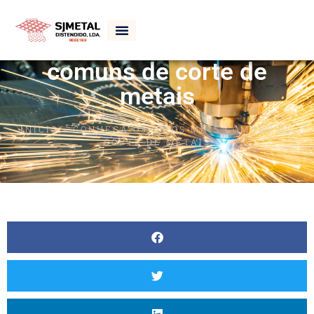
Conheça os tipos mais
comuns de corte de
metais
INÍCIO
»
CONHEÇA OS TIPOS MAIS COMUNS DE
CORTE DE METAIS