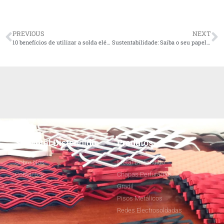
PREVIOUS
NEXT
10 benefícios de utilizar a solda elétrica
Sustentabilidade: Saiba o seu papel na indústria metalúrgica
SJ Metal Distendido
Produtos
Sobre Nós
Metal Distendido
Contactos
Chapas Perfuradas
Gradil
Pisos Metálicos
Redes Electrosoldadas