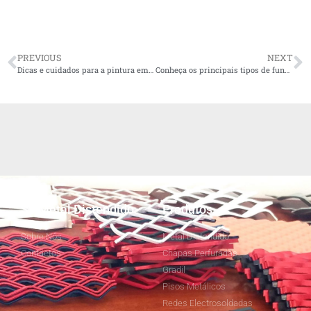
PREVIOUS
NEXT
Dicas e cuidados para a pintura em metais
Conheça os principais tipos de fundição de metais
SJ Metal Distendido
Produtos
Sobre Nós
Metal Distendido
Contactos
Chapas Perfuradas
Gradil
Pisos Metálicos
Redes Electrosoldadas