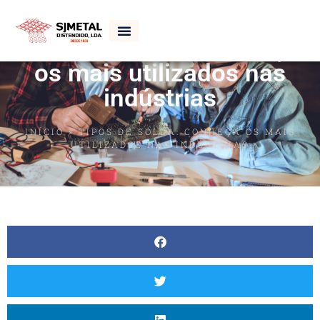
Tipos de solda: Conheça
os mais utilizados nas
indústrias
INÍCIO
»
TIPOS DE SOLDA: CONHEÇA OS MAIS
UTILIZADOS NAS INDÚSTRIAS