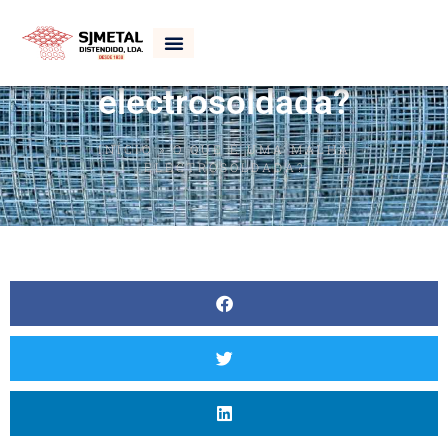
O que é uma malha
electrosoldada?
INÍCIO
»
O QUE É UMA MALHA
ELECTROSOLDADA?