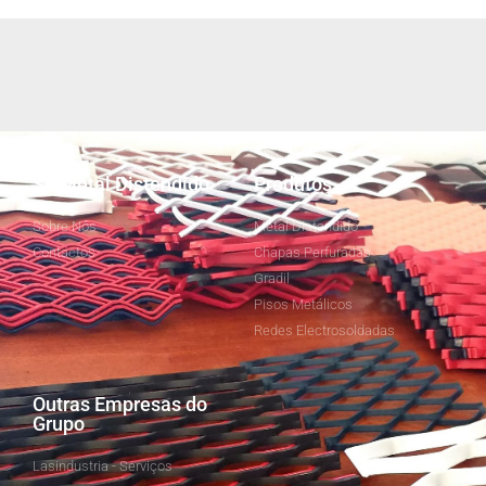
SJ Metal Distendido
Produtos
Sobre Nós
Metal Distendido
Contactos
Chapas Perfuradas
Gradil
Pisos Metálicos
Redes Electrosoldadas
Outras Empresas do
Grupo
Lasindustria - Serviços