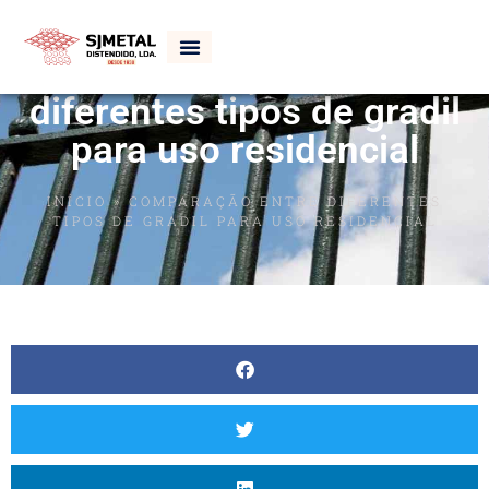
Comparação entre
diferentes tipos de gradil
para uso residencial
INÍCIO
»
COMPARAÇÃO ENTRE DIFERENTES
TIPOS DE GRADIL PARA USO RESIDENCIAL