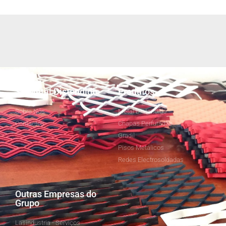
SJ Metal Distendido
Produtos
Sobre Nós
Metal Distendido
Contactos
Chapas Perfuradas
Gradil
Pisos Metálicos
Redes Electrosoldadas
Outras Empresas do
Grupo
Lasindustria - Serviços