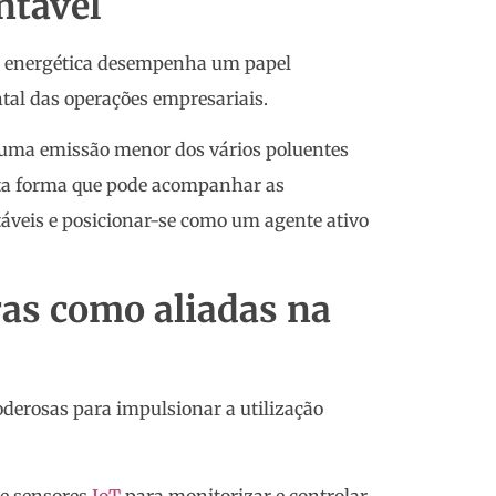
ntável
cia energética desempenha um papel
al das operações empresariais.
 uma emissão menor dos vários poluentes
esta forma que pode acompanhar as
táveis e posicionar-se como um agente ativo
as como aliadas na
derosas para impulsionar a utilização
e sensores
IoT
para monitorizar e controlar